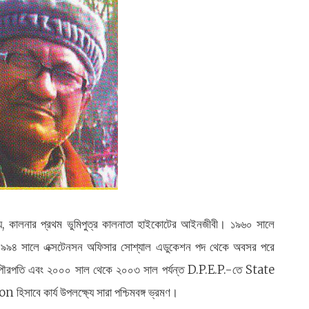
্য্য, কালনার প্রথম ভুমিপুত্র কালনাতা হাইকোটের আইনজীবী। ১৯৬০ সালে
বং ১৯৯৪ সালে এক্সটেনসন অফিসার সোশ্যাল এডুকেশন পদ থেকে অবসর পরে
পৌরপতি এবং ২০০০ সাল থেকে ২০০৩ সাল পর্যন্ত D.P.E.P.-তে State
 কার্য উপলক্ষ্যে সারা পশ্চিমবঙ্গ ভ্রমণ।