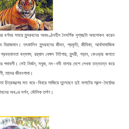
্যের বর্ণময় সময়ে সুন্দরবনের অবগুণ্ঠনহীন নৈসর্গিক দৃশ্যছটা অবলোকন করেন
িরাজমান। তৎকালিন সুন্দরবনের জীবন, প্রকৃতি, জীবিকা, আর্থসামাজিক
্রবহমানতা বন্যপশু, রয়্যাল বেঙ্গল টাইগার, সুন্দরী, গড়ান, কেওড়ার জগতে
নের পদাবলী। সেই নির্জন, সবুজ, নদ-নদী নালার দেশে লেখক তন্নতন্ন করে
াবলী, তাদের জীবনগাথা।
া চিত্রকল্পের মত থরে-বিথরে সাজিয়ে তুলেছেন দুই মলাটের স্বল্প-দৈর্ঘ্যের
জীবনের অখণ্ড দর্শন, মৌলিক তর্পণ।