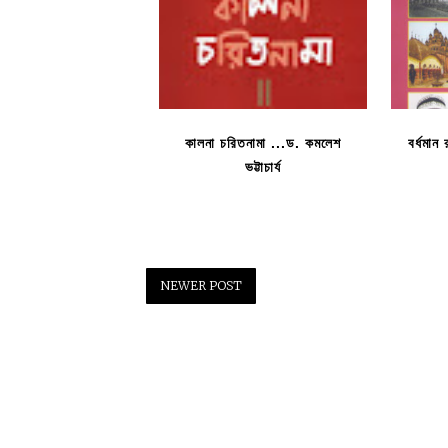
কালনা চরিতনামা ...ড. কমলেশ
বর্ধমান
ভট্টাচার্য
NEWER POST