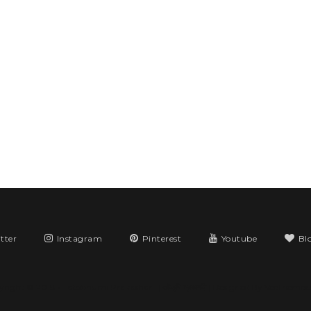
tter
Instagram
Pinterest
Youtube
Bl
yright © 2018 •
Tatobhumi Prakashani | তটভূমি প্রকাশনী
| Designed By
VeeThemes.