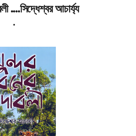
বলী ....সিদ্ধেশ্বর আচার্য্য