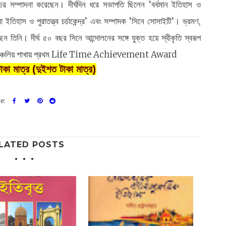
 বচর সম্পাদনা করেছেন। দীর্ঘদিন ধরে সভাপতি ছিলেন ‘বর্ধমান ইতিহাস ও
ুমা ইতিহাস ও পুরাতত্ত্ব চর্চাকেন্দ্র’ এবং সম্পাদক ‘সিনে সোসাইটি’। ভ্রমণ,
তিনি। দীর্ঘ ৫০ বছর সিনে আন্দোলনের সঙ্গে যুক্ত হয়ে স্বীকৃতি স্বরূপ
 পূর্বাঞ্চলিয় শাখায় প্রথম Life Time Achievement Award
াকা মাত্র (দুইশত টাকা মাত্র)
LATED POSTS