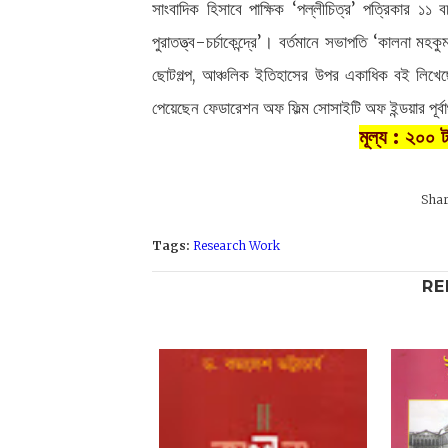
সাংবাদিক হিসাবে পাক্ষিক ‘পল্লীচিত্র’ পত্রিকার ১১
পুরাতত্ত্ব-চর্চাকেন্দ্রে’। বর্তমানে সভাপতি ‘কালনা মহক
ছোটগল্প, আঞ্চলিক ইতিহাসের উপর একাধিক বই লিখেছেন 
পেয়েছেন ফেডারেশন অফ ফিল্ম সোসাইটি অফ ইন্ডয়ার
মূল্য : ২০০ ট
Tags:
Research Work
RE