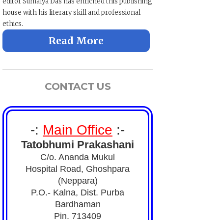
editor Sumalya Das has enriched this publishing
house with his literary skill and professional
ethics.
CONTACT US
-:
Main Office
:-
Tatobhumi Prakashani
C/o. Ananda Mukul
Hospital Road, Ghoshpara
(Neppara)
P.O.- Kalna, Dist. Purba
Bardhaman
Pin. 713409