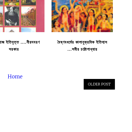
 রাজ ইতিবৃত্ত ....নীরদবরণ
বৈষ্ণবধর্মের কালানুক্রমিক ইতিহাস
সরকার
...সমীর চট্টোপাধ্যায়
Home
OLDER POST