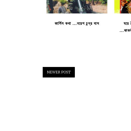
কার্গিল কথা ...নরেশ চন্দ্র দাস
ঘরে 
...কাক
NEWER POST