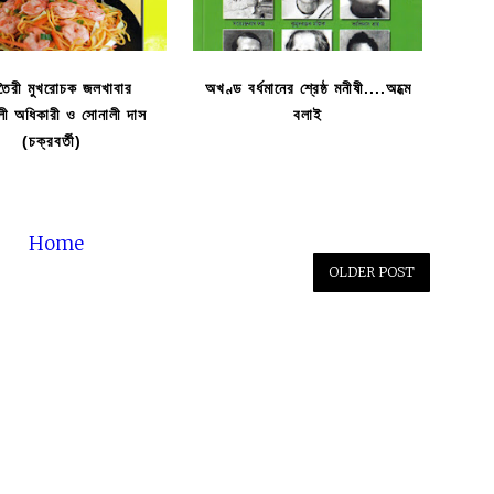
তৈরী মুখরোচক জলখাবার
অখণ্ড বর্ধমানের শ্রেষ্ঠ মনীষী....অধ্মে
লী অধিকারী ও সোনালী দাস
বলাই
(চক্রবর্তী)
Home
OLDER POST