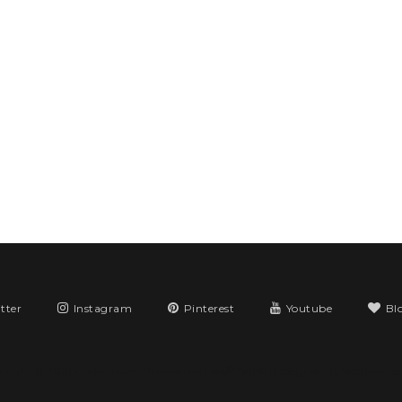
tter
Instagram
Pinterest
Youtube
Bl
yright © 2018 •
Tatobhumi Prakashani | তটভূমি প্রকাশনী
| Designed By
VeeThemes.