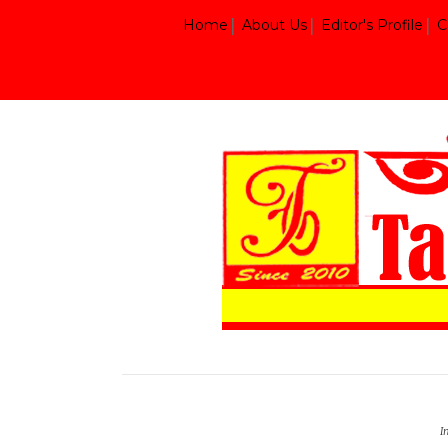
Home
About Us
Editor's Profile
C
I